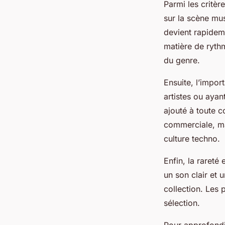
Parmi les critèr
sur la scène mus
devient rapideme
matière de rythm
du genre.
Ensuite, l’impor
artistes ou ayan
ajouté à toute c
commerciale, mai
culture techno.
Enfin, la rareté
un son clair et u
collection. Les 
sélection.
Pour approfondir