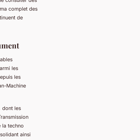
rama complet des
tinuent de
lument
nables
armi les
epuis les
an-Machine
 dont les
ransmission
e la techno
solidant ainsi