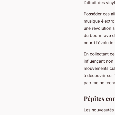
l’attrait des vin
Posséder ces alb
musique électron
une révolution 
du boom rave de
nourri l’évoluti
En collectant ce
influençant non
mouvements cult
à découvrir sur
patrimoine tech
Pépites co
Les nouveautés t