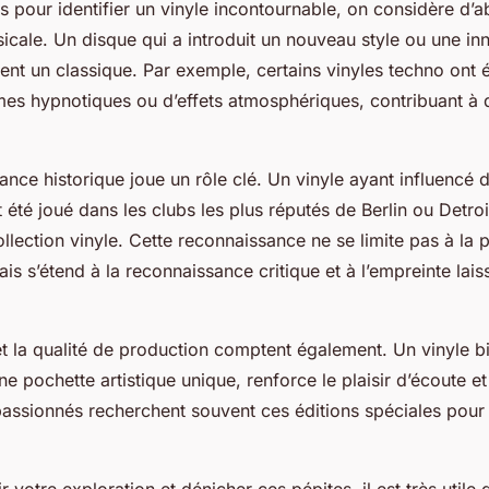
es pour identifier un vinyle incontournable, on considère d’
icale. Un disque qui a introduit un nouveau style ou une in
nt un classique. Par exemple, certains vinyles techno ont é
es hypnotiques ou d’effets atmosphériques, contribuant à déf
tance historique joue un rôle clé. Un vinyle ayant influenc
t été joué dans les clubs les plus réputés de Berlin ou Detroi
ollection vinyle. Cette reconnaissance ne se limite pas à la 
s s’étend à la reconnaissance critique et à l’empreinte lais
 et la qualité de production comptent également. Un vinyle b
ne pochette artistique unique, renforce le plaisir d’écoute et
passionnés recherchent souvent ces éditions spéciales pour e
 votre exploration et dénicher ces pépites, il est très utile