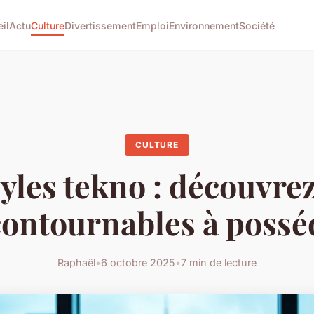
il
Actu
Culture
Divertissement
Emploi
Environnement
Société
CULTURE
yles tekno : découvrez
contournables à possé
Raphaël
•
6 octobre 2025
•
7 min de lecture