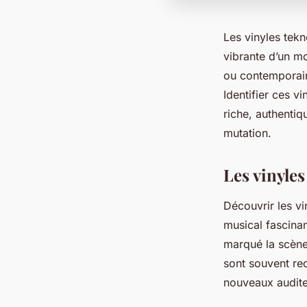
Les vinyles tekn
vibrante d’un mo
ou contemporain
Identifier ces v
riche, authenti
mutation.
Les vinyles
Découvrir les vi
musical fascinan
marqué la scène 
sont souvent rec
nouveaux audite