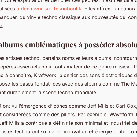
ialisées
à découvrir sur Teknoboutik
. Elles offrent un pano
 manquer, du vinyle techno classique aux nouveautés qui con
e.
t albums emblématiques à posséder abso
es artistes techno, certains noms et leurs albums incontour
epères essentiels pour tout amateur de ce genre musical. P
o à connaître, Kraftwerk, pionnier des sons électroniques d
 posé les bases fondatrices avec des albums comme
The M
çant durablement la scène techno mondiale.
 ont vu l’émergence d’icônes comme Jeff Mills et Carl Cox,
t considérées comme des piliers. Par exemple,
Waveform T
eff Mills a contribué à définir le son minimal et industriel d
istes techno ont su marier innovation et énergie brute, con