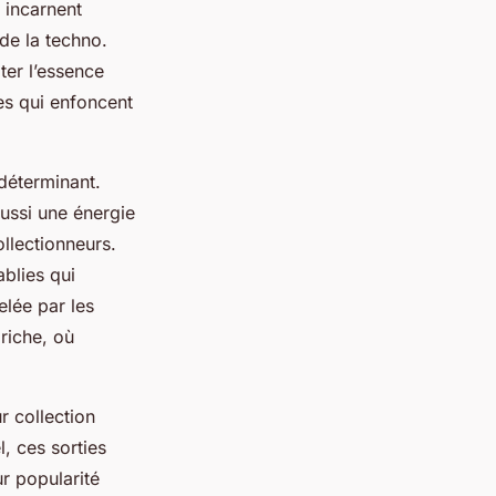
 incarnent
de la techno.
ter l’essence
es qui enfoncent
 déterminant.
aussi une énergie
ollectionneurs.
ablies qui
elée par les
riche, où
r collection
l, ces sorties
r popularité