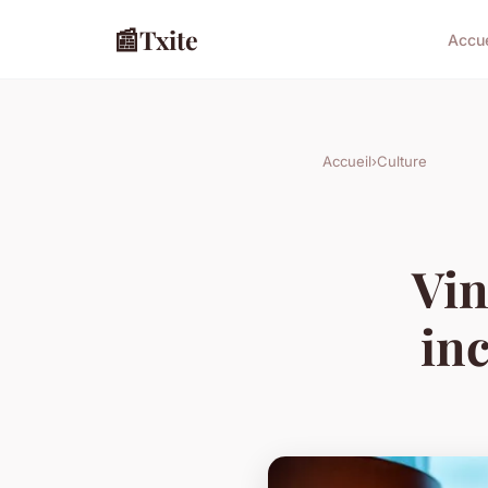
📰
Txite
Accue
Accueil
›
Culture
Vin
in