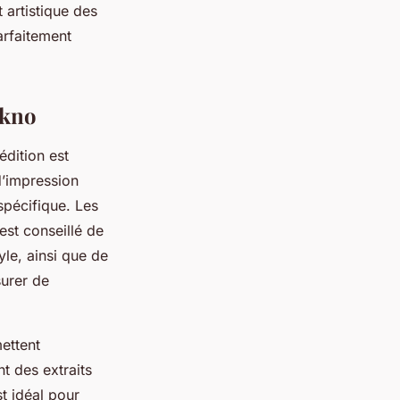
t artistique des
arfaitement
ekno
édition est
d’impression
spécifique. Les
est conseillé de
yle, ainsi que de
surer de
ettent
t des extraits
t idéal pour