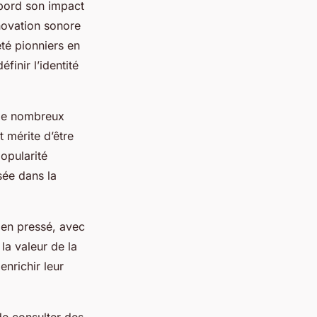
abord son impact
novation sonore
té pionniers en
inir l’identité
é de nombreux
t mérite d’être
popularité
sée dans la
ien pressé, avec
 la valeur de la
nrichir leur
 de consulter des