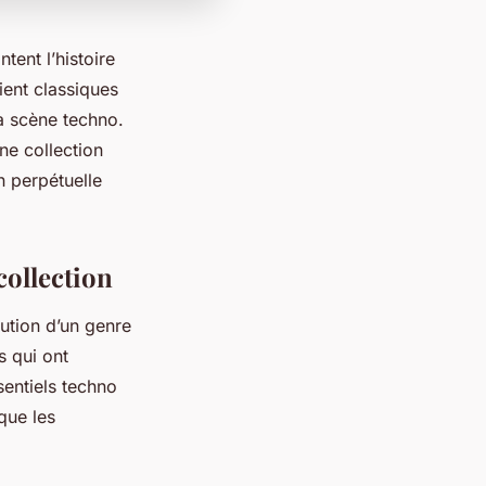
tent l’histoire
ient classiques
a scène techno.
ne collection
n perpétuelle
collection
lution d’un genre
s qui ont
sentiels techno
que les