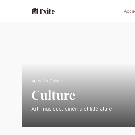
📰
Txite
Accue
Accueil
› Culture
Culture
Art, musique, cinéma et littérature