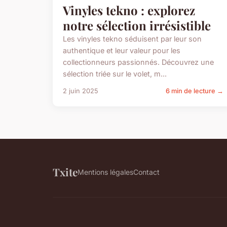
Vinyles tekno : explorez
notre sélection irrésistible
Les vinyles tekno séduisent par leur son
authentique et leur valeur pour les
collectionneurs passionnés. Découvrez une
sélection triée sur le volet, m...
2 juin 2025
6 min de lecture →
Txite
Mentions légales
Contact