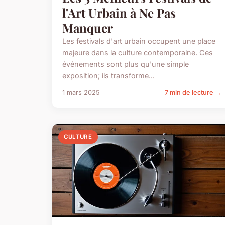
l'Art Urbain à Ne Pas
Manquer
Les festivals d'art urbain occupent une place
majeure dans la culture contemporaine. Ces
événements sont plus qu'une simple
exposition; ils transforme...
1 mars 2025
7 min de lecture →
CULTURE