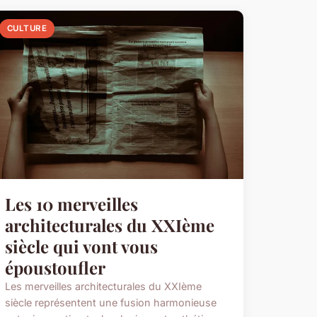
CULTURE
Les 10 merveilles
architecturales du XXIème
siècle qui vont vous
époustoufler
Les merveilles architecturales du XXIème
siècle représentent une fusion harmonieuse