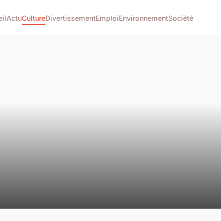
il
Actu
Culture
Divertissement
Emploi
Environnement
Société