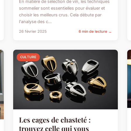
En matière de sélection de vin, les techniques
sommelier sont essentielles pour évaluer et
choisir les meilleurs crus. Cela débute par
l'analyse des c...
26 février 2025
6 min de lecture →
CULTURE
Les cages de chasteté :
trouvez celle qui vous