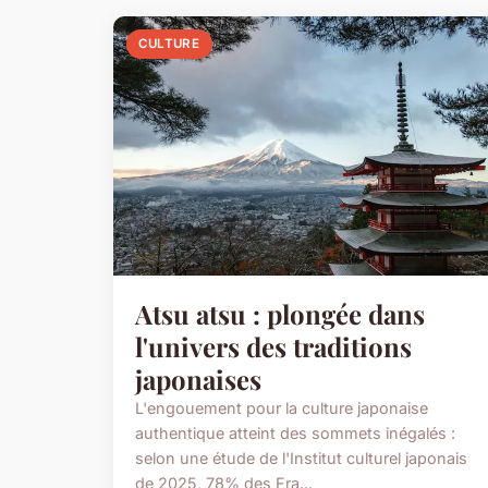
CULTURE
Atsu atsu : plongée dans
l'univers des traditions
japonaises
L'engouement pour la culture japonaise
authentique atteint des sommets inégalés :
selon une étude de l'Institut culturel japonais
de 2025, 78% des Fra...