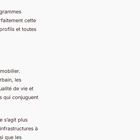
rogrammes
arfaitement cette
profils et toutes
mobilier.
rbain, les
alité de vie et
rs qui conjuguent
e s’agit plus
infrastructures à
si que les