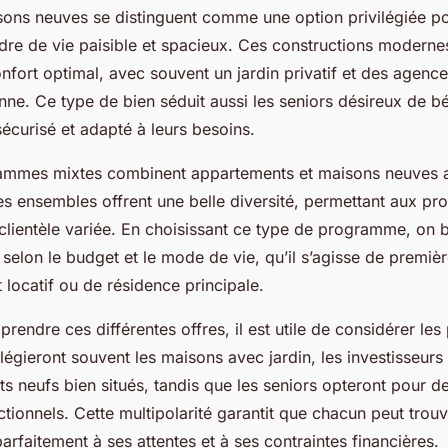
sons neuves se distinguent comme une option privilégiée po
dre de vie paisible et spacieux. Ces constructions moderne
onfort optimal, avec souvent un jardin privatif et des agen
enne. Ce type de bien séduit aussi les seniors désireux de bé
écurisé et adapté à leurs besoins.
rammes mixtes combinent appartements et maisons neuves a
s ensembles offrent une belle diversité, permettant aux pr
clientèle variée. En choisissant ce type de programme, on b
selon le budget et le mode de vie, qu’il s’agisse de premièr
 locatif ou de résidence principale.
endre ces différentes offres, il est utile de considérer les p
vilégieront souvent les maisons avec jardin, les investisseurs
s neufs bien situés, tandis que les seniors opteront pour 
ctionnels. Cette multipolarité garantit que chacun peut trou
rfaitement à ses attentes et à ses contraintes financières.