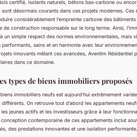
Bois certifié, isolants naturels, bétons bas-carbone ou enc
és sont désormais courants dans ces projets modernes. Ces
éduire considérablement l’empreinte carbone des bâtiments e
 de construction responsable sur le long terme. Ainsi, l’im
s à un simple respect des normes environnementales, mais v
is performants, sains et en harmonie avec leur environnemen
rojets innovants mêlant ces avancées, Aventim Résidentiel
laires dans ce domaine.
des types de biens immobiliers proposés
 biens immobiliers neufs est aujourd’hui extrêmement varié
 différents. On retrouve tout d’abord les appartements neuf
les jeunes actifs et les investisseurs grâce à leur fonctionnal
La conception contemporaine de ces appartements inclut sou
és, des prestations innovantes et une isolation performante