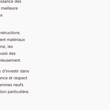
issance des
 meilleure
la
nstructions
nent matériaux
si, les
aussi des
nieusement.
d’investir dans
ance et respect
grammes neufs
ion particulière.