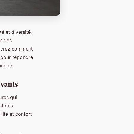
é et diversité.
nt des
couvrez comment
 pour répondre
itants.
vants
ures qui
nt des
lité et confort