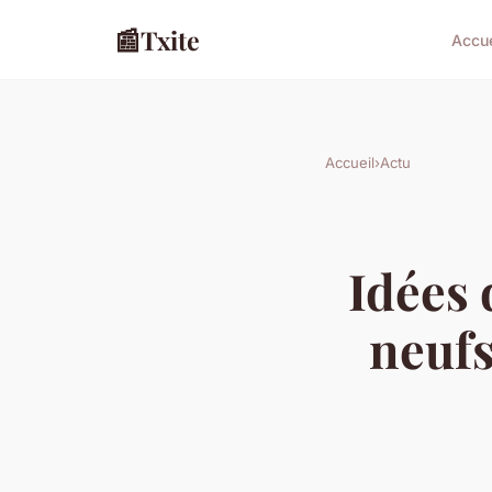
📰
Txite
Accue
Accueil
›
Actu
Idées
neufs