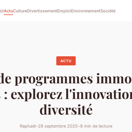
il
Actu
Culture
Divertissement
Emploi
Environnement
Société
ACTU
 de programmes immob
 : explorez l'innovation
diversité
Raphaël
•
28 septembre 2025
•
8 min de lecture