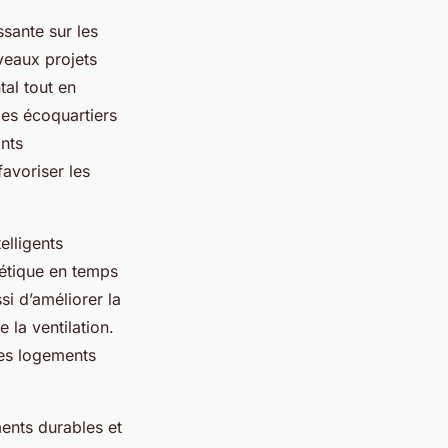
ssante sur les
uveaux projets
tal tout en
des écoquartiers
nts
avoriser les
elligents
gétique en temps
si d’améliorer la
 la ventilation.
 des logements
ents durables et