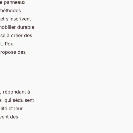
ore panneaux
 méthodes
t s’inscrivent
mobilier durable
ise à créer des
t. Pour
 propose des
e, répondant à
s, qui séduisent
ité et leur
vent des
.