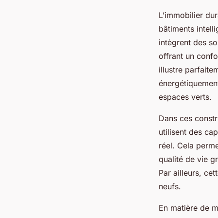
L’immobilier dur
bâtiments intell
intègrent des so
offrant un conf
illustre parfai
énergétiquement
espaces verts.
Dans ces constru
utilisent des c
réel. Cela perme
qualité de vie g
Par ailleurs, cet
neufs.
En matière de m