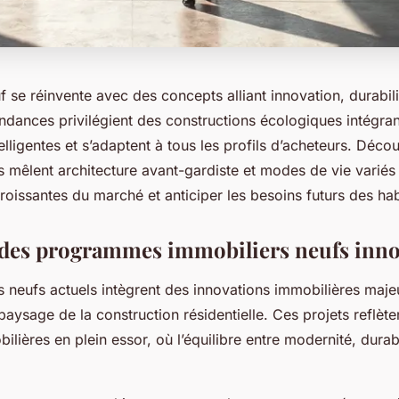
f se réinvente avec des concepts alliant innovation, durabilit
ndances privilégient des constructions écologiques intégra
elligentes et s’adaptent à tous les profils d’acheteurs. Dé
mêlent architecture avant-gardiste et modes de vie variés
oissantes du marché et anticiper les besoins futurs des hab
des programmes immobiliers neufs inno
neufs actuels intègrent des innovations immobilières maje
paysage de la construction résidentielle. Ces projets reflète
lières en plein essor, où l’équilibre entre modernité, durabi