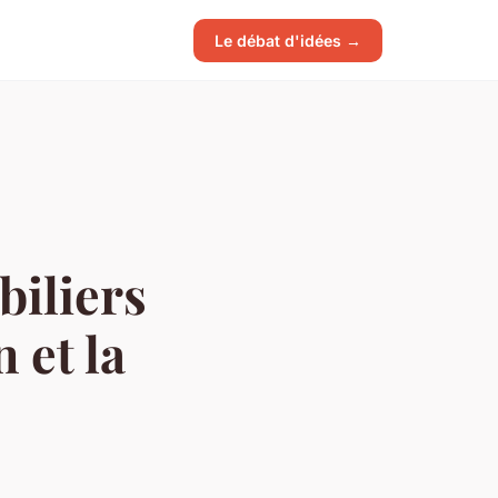
Le débat d'idées →
iliers
 et la