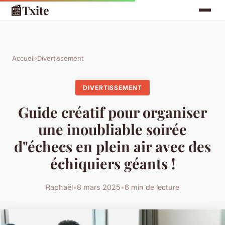
📰
Txite
Accueil
›
Divertissement
DIVERTISSEMENT
Guide créatif pour organiser
une inoubliable soirée
d"échecs en plein air avec des
échiquiers géants !
Raphaël
•
8 mars 2025
•
6 min de lecture